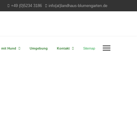
+49 (0)5234 3186
info(at)landhaus-blumengarten.de
b mit Hund
Umgebung
Kontakt
Sitemap